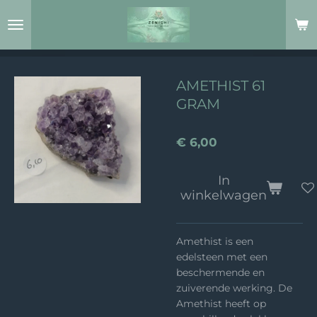
Ga
direct
naar
de
hoofdinhoud
AMETHIST 61
GRAM
€ 6,00
In
winkelwagen
Amethist is een
edelsteen met een
beschermende en
zuiverende werking. De
Amethist heeft op