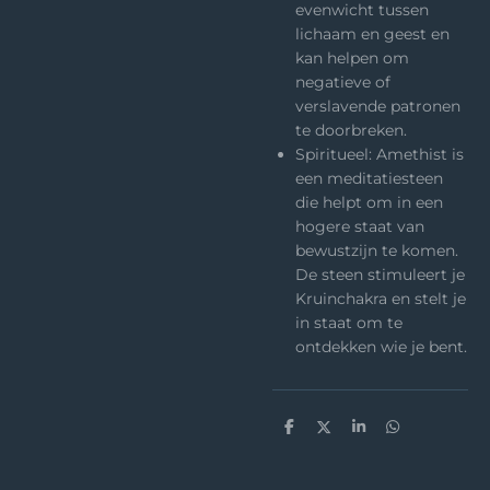
evenwicht tussen
lichaam en geest en
kan helpen om
negatieve of
verslavende patronen
te doorbreken.
Spiritueel: Amethist is
een meditatiesteen
die helpt om in een
hogere staat van
bewustzijn te komen.
De steen stimuleert je
Kruinchakra en stelt je
in staat om te
ontdekken wie je bent.
D
D
S
D
e
e
h
e
l
e
a
l
e
l
r
e