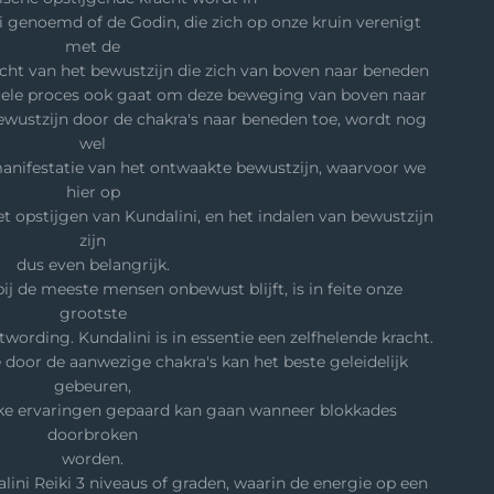
 genoemd of de Godin, die zich op onze kruin verenigt
met de
acht van het bewustzijn die zich van boven naar beneden
ituele proces ook gaat om deze beweging van boven naar
ewustzijn door de chakra's naar beneden toe, wordt nog
wel
 manifestatie van het ontwaakte bewustzijn, waarvoor we
hier op
t opstijgen van Kundalini, en het indalen van bewustzijn
zijn
dus even belangrijk.
ij de meeste mensen onbewust blijft, is in feite onze
grootste
twording. Kundalini is in essentie een zelfhelende kracht.
 door de aanwezige chakra's kan het beste geleidelijk
gebeuren,
rke ervaringen gepaard kan gaan wanneer blokkades
doorbroken
worden.
ini Reiki 3 niveaus of graden, waarin de energie op een