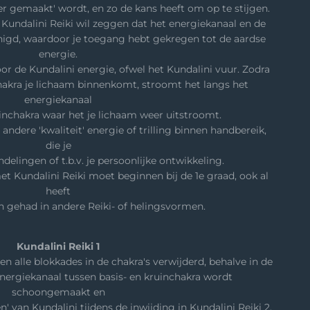
er gemaakt' wordt, en zo de kans heeft om op te stijgen.
n Kundalini Reiki wil zeggen dat het energiekanaal en de
inigd, waardoor je toegang hebt gekregen tot de aardse
energie.
or de Kundalini energie, ofwel het Kundalini vuur. Zodra
chakra je lichaam binnenkomt, stroomt het langs het
energiekanaal
nchakra waar het je lichaam weer uitstroomt.
 andere 'kwaliteit' energie of trilling binnen handbereik,
die je
delingen of t.b.v. je persoonlijke ontwikkeling.
t Kundalini Reiki moet beginnen bij de 1e graad, ook al
heeft
n gehad in andere Reiki- of helingsvormen.
Kundalini Reiki 1
en alle blokkades in de chakra's verwijderd, behalve in de
nergiekanaal tussen basis- en kruinchakra wordt
schoongemaakt en
 van Kundalini tijdens de inwijding in Kundalini Reiki 2.