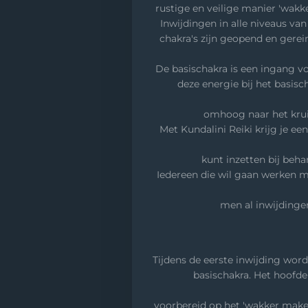
rustige en veilige manier 'wakk
Inwijdingen in alle niveaus va
chakra's zijn geopend en gere
De basischakra is een ingang vo
deze energie bij het basis
omhoog naar het krui
Met Kundalini Reiki krijg je een
kunt inzetten bij behan
Iedereen die wil gaan werken me
men al inwijdinge
Tijdens de eerste inwijding word
basischakra. Het hoofde
voorbereid op het 'wakker maken'