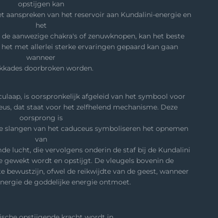
opstijgen kan
et aanspreken van het reservoir aan Kundalini-energie en
het
r de aanwezige chakra's of zenuwknopen, kan het beste
 het met allerlei sterke ervaringen gepaard kan gaan
wanneer
kkades doorbroken worden.
laap, is oorspronkelijk afgeleid van het symbool voor
eus, dat staat voor het zelfhelend mechanisme. Deze
oorsprong is
ee slangen van het caduceus symboliseren het opnemen
van
mde lucht, die vervolgens onderin de staf bij de Kundalini
e gewekt wordt en opstijgt. De vleugels bovenin de
e bewustzijn, ofwel de reikwijdte van de geest, wanneer
energie de goddelijke energie ontmoet.
sche opstijgende kracht wordt in