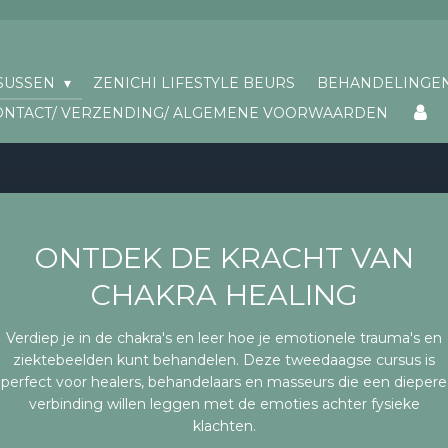
SUSSEN
ZENICHI LIFESTYLE BEURS
BEHANDELINGE
ONTACT/ VERZENDING/ ALGEMENE VOORWAARDEN
ONTDEK DE KRACHT VAN
CHAKRA HEALING
Verdiep je in de chakra's en leer hoe je emotionele trauma's en
ziektebeelden kunt behandelen. Deze tweedaagse cursus is
perfect voor healers, behandelaars en masseurs die een diepere
verbinding willen leggen met de emoties achter fysieke
klachten.