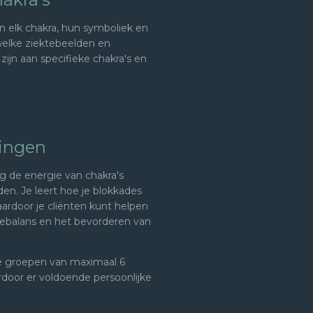
n elk chakra, hun symboliek en
 welke ziektebeelden en
ijn aan specifieke chakra's en
singen
ig de energie van chakra's
en. Je leert hoe je blokkades
ardoor je cliënten kunt helpen
giebalans en het bevorderen van
ne groepen van maximaal 6
ardoor er voldoende persoonlijke