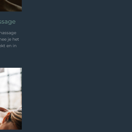
ssage
smassage
ee je het
kt en in