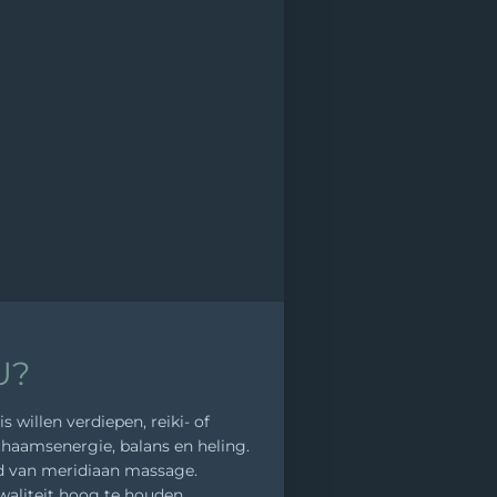
U?
willen verdiepen, reiki- of
chaamsenergie, balans en heling.
eld van meridiaan massage.
waliteit hoog te houden.