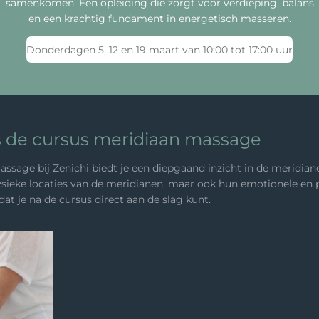
samenkomen. Een opleiding die zorgt voor verdieping, balans
en een krachtig fundament in energetisch masseren.
Donderdagen 5, 12 en 19 maart van 10:00 tot 17:00 uur
ns de cursus meridiaan massage
sage bij Zenichi biedt je een diepgaand inzicht in de meridian
e fysieke locaties van de meridianen, maar ook hun emotionele e
t je na de cursus direct aan de slag kunt.