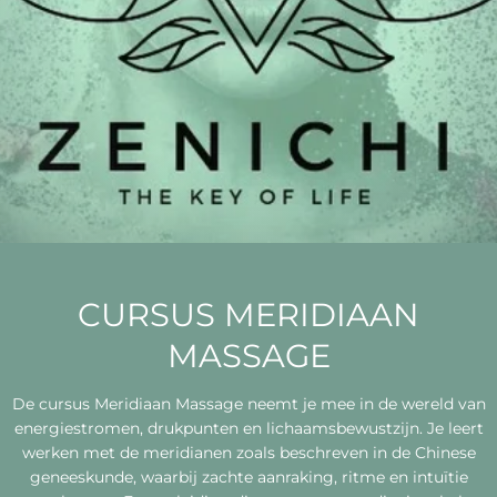
CURSUS MERIDIAAN
MASSAGE
De cursus Meridiaan Massage neemt je mee in de wereld van
energiestromen, drukpunten en lichaamsbewustzijn. Je leert
werken met de meridianen zoals beschreven in de Chinese
geneeskunde, waarbij zachte aanraking, ritme en intuïtie