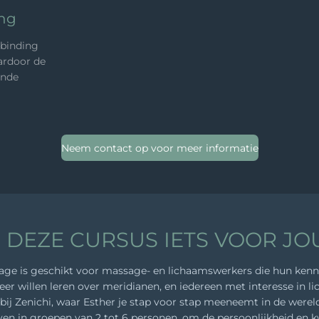
ing
rbinding
ardoor de
ende
Neem contact op voor meer informatie
S DEZE CURSUS IETS VOOR JO
e is geschikt voor massage- en lichaamswerkers die hun kennis 
er willen leren over meridianen, en iedereen met interesse in li
r bij Zenichi, waar Esther je stap voor stap meeneemt in de wer
n in groepen van 2 tot 6 personen, om de persoonlijkheid en k