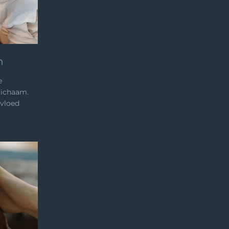
n
e
lichaam.
nvloed