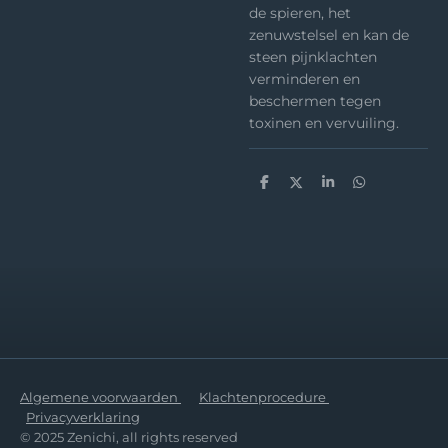
de spieren, het
zenuwstelsel en kan de
steen pijnklachten
verminderen en
beschermen tegen
toxinen en vervuiling.
D
D
S
D
e
e
h
e
l
e
a
l
e
l
r
e
n
e
n
Algemene voorwaarden
Klachtenprocedure
Privacyverklaring
© 2025 Zenichi, all rights reserved