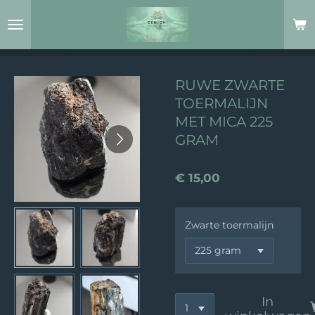
Ga
direct
naar
de
hoofdinhoud
RUWE ZWARTE
TOERMALIJN
MET MICA 225
GRAM
€ 15,00
Zwarte toermalijn
In