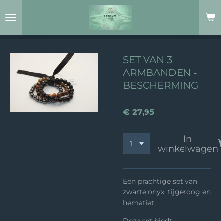
Ga
direct
naar
de
hoofdinhoud
SET VAN 3
ARMBANDEN -
BESCHERMING
€ 27,95
In
winkelwagen
Een prachtige set van
zwarte onyx, tijgeroog en
hematiet.
Deze set biedt