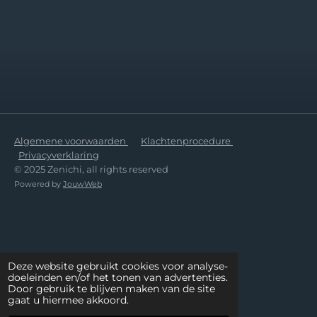
e
e
h
e
l
e
a
l
e
l
r
e
n
e
n
Algemene voorwaarden
Klachtenprocedure
Privacyverklaring
© 2025 Zenichi, all rights reserved
Powered by
JouwWeb
Deze website gebruikt cookies voor analyse-
doeleinden en/of het tonen van advertenties.
Door gebruik te blijven maken van de site
gaat u hiermee akkoord.