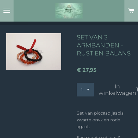
Ga
direct
naar
de
hoofdinhoud
SET VAN 3
ARMBANDEN -
RUST EN BALANS
€ 27,95
In
winkelwagen
Set van piccaso jaspis,
zwarte onyx en rode
agaat.
Een mooie set van 3