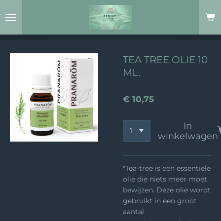
Ga
direct
naar
de
hoofdinhoud
TEA TREE OLIE 10
ML.
€ 10,75
In
winkelwagen
"Tea-tree is een essentiële
olie die niets meer moet
bewijzen. Deze olie wordt
gebruikt in een groot
aantal