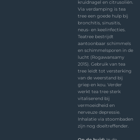
kruidnagel en citrusoliën.
Via verdamping is tea
tree een goede hulp bij
bronchitis, sinusitis,
neus- en keelinfecties.
Teatree bestrijdt
aantoonbaar schimmels
en schimmelsporen in de
lucht (Rogawansamy
2015). Gebruik van tea
tree leidt tot versterking
van de weerstand bij
griep en kou. Verder
werkt tea tree sterk
vitaliserend bij
vermoeidheid en
nerveuze depressie.
Inhalatie via stoombaden
zijn nog doeltreffender.
Op de huid:
In de