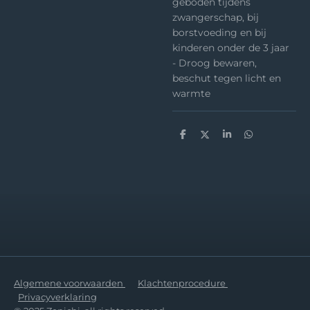
geboden tijdens
zwangerschap, bij
borstvoeding en bij
kinderen onder de 3 jaar
- Droog bewaren,
beschut tegen licht en
warmte
D
D
S
D
e
e
h
e
l
e
a
l
e
l
r
e
n
e
n
Algemene voorwaarden
Klachtenprocedure
Privacyverklaring