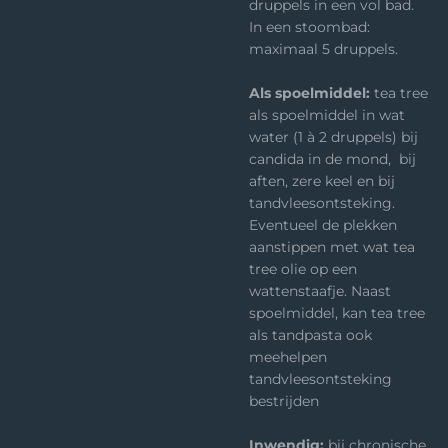
druppels in een vol bad.
In een stoombad:
maximaal 5 druppels.
Als spoelmiddel:
tea tree
als spoelmiddel in wat
water (1 à 2 druppels) bij
candida in de mond, bij
aften, zere keel en bij
tandvleesontsteking.
Eventueel de plekken
aanstippen met wat tea
tree olie op een
wattenstaafje. Naast
spoelmiddel, kan tea tree
als tandpasta ook
meehelpen
tandvleesontsteking
bestrijden
Inwendig:
bij chronische