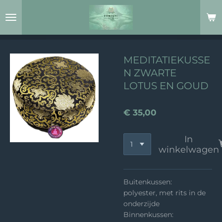
Ga
direct
naar
de
hoofdinhoud
MEDITATIEKUSSE
N ZWARTE
LOTUS EN GOUD
€ 35,00
In
winkelwagen
Buitenkussen:
polyester, met rits in de
onderzijde
Binnenkussen: