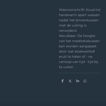
Wasvoorschrift: Koud tot
handwarm apart wassen
nadat het binnenkussen
met de vulling is
verwijderd.
Navulbaar: De hoogte
van het meditatiekussen
kan worden aangepast
door wat boekweitkaf
eruit te halen of - na
verloop van tijd - tijd bij
te vullen
D
D
S
D
e
e
h
e
l
e
a
l
e
l
r
e
n
e
n