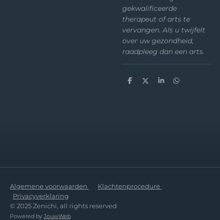
gekwalificeerde
therapeut of arts te
vervangen. Als u twijfelt
over uw gezondheid,
raadpleeg dan een arts.
D
D
S
D
e
e
h
e
l
e
a
l
e
l
r
e
n
e
n
Algemene voorwaarden
Klachtenprocedure
Privacyverklaring
© 2025 Zenichi, all rights reserved
Powered by
JouwWeb