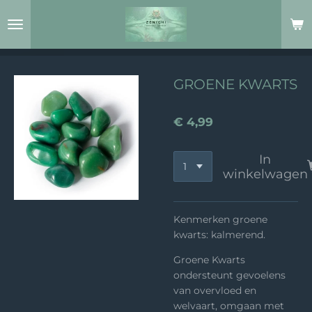
Ga
direct
naar
de
hoofdinhoud
GROENE KWARTS
€ 4,99
In
winkelwagen
Kenmerken groene
kwarts: kalmerend.
Groene Kwarts
ondersteunt gevoelens
van overvloed en
welvaart, omgaan met