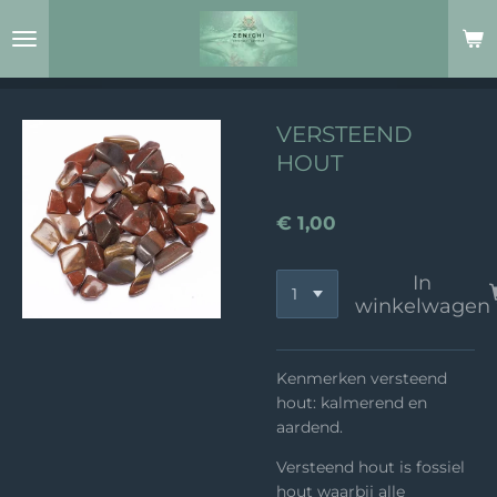
Ga
direct
naar
de
hoofdinhoud
VERSTEEND
HOUT
€ 1,00
In
winkelwagen
Kenmerken versteend
hout: kalmerend en
aardend.
Versteend hout is fossiel
hout waarbij alle