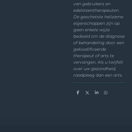
van gebruikers en
edelsteentherapeuten.
De geschetste heilzame
eigenschappen zijn op
geen enkele wijze
bedoeld om de diagnose
of behandeling door een
gekwalificeerde
therapeut of arts te
vervangen. Als u twijfelt
over uw gezondheid,
raadpleeg dan een arts.
D
D
S
D
e
e
h
e
l
e
a
l
e
l
r
e
n
e
n