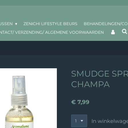
USSEN
ZENICHI LIFESTYLE BEURS
BEHANDELINGEN/C
NTACT/ VERZENDING/ ALGEMENE VOORWAARDEN
SMUDGE SPR
CHAMPA
€ 7,99
In winkelwag