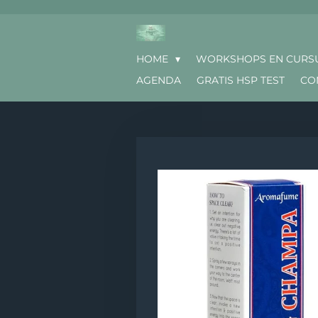
Ga
direct
naar
HOME
WORKSHOPS EN CURS
de
hoofdinhoud
AGENDA
GRATIS HSP TEST
CO