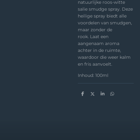
natuurlijke roos-witte
salie smudge spray. Deze
heilige spray biedt alle
voordelen van smudgen,
maar zonder de
rook. Laat een
aangenaam aroma
achter in de ruimte,
waardoor die weer kalm
en fris aanvoelt.
Inhoud: 100ml
D
D
S
D
e
e
h
e
l
e
a
l
e
l
r
e
n
e
n