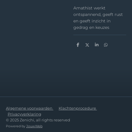
Amathist werkt
ontspannend, geeft rust
en geeft inzicht in
gedrag en keuzes
D
D
S
D
e
e
h
e
l
e
a
l
e
l
r
e
n
e
n
Algemene voorwaarden
Klachtenprocedure
Privacyverklaring
© 2025 Zenichi, all rights reserved
Powered by
JouwWeb