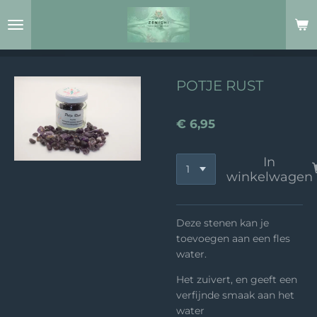
Ga
direct
naar
de
hoofdinhoud
POTJE RUST
€ 6,95
In
winkelwagen
Deze stenen kan je
toevoegen aan een fles
water.
Het zuivert, en geeft een
verfijnde smaak aan het
water