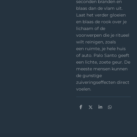
seconden branden en
blaas dan de vlam uit.
Laat het verder gloeien
en blaas de rook over je
lichaam of de
voorwerpen die je ritueel
wilt reinigen, zoals
een ruimte, je hele huis
of auto. Palo Santo geeft
een lichte, zoete geur. De
meeste mensen kunnen
de gunstige
zuiveringseffecten direct
voelen.
D
D
S
D
e
e
h
e
l
e
a
l
e
l
r
e
n
e
n