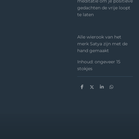
meditatie om je positieve
gedachten de vrije loopt
te laten
Alle wierook van het
merk Satya zijn met de
hand gemaakt
Inhoud: ongeveer 15
stokjes
D
D
S
D
e
e
h
e
l
e
a
l
e
l
r
e
n
e
n