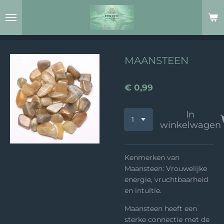
Ga
direct
naar
de
hoofdinhoud
MAANSTEEN
€ 0,99
In
winkelwagen
Kenmerken van
Maansteen: Vrouwelijke
energie, vruchtbaarheid
en intuïtie.
Maansteen heeft een
sterke connectie met de