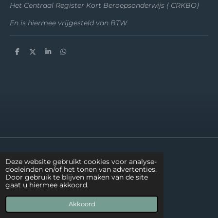
Het Centraal Register Kort Beroepsonderwijs ( CRKBO)
En is hiermee vrijgesteld van BTW
D
D
S
D
e
e
h
e
l
e
a
l
e
l
r
e
n
e
n
Algemene voorwaarden
Klachtenprocedure
Deze website gebruikt cookies voor analyse-
Privacyverklaring
doeleinden en/of het tonen van advertenties.
© 2025 Zenichi, all rights reserved
Door gebruik te blijven maken van de site
gaat u hiermee akkoord.
Powered by
JouwWeb
Akkoord