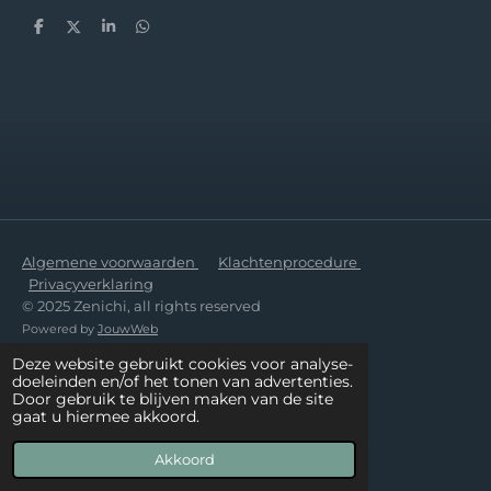
D
D
S
D
e
e
h
e
l
e
a
l
e
l
r
e
n
e
n
Algemene voorwaarden
Klachtenprocedure
Privacyverklaring
© 2025 Zenichi, all rights reserved
Powered by
JouwWeb
Deze website gebruikt cookies voor analyse-
doeleinden en/of het tonen van advertenties.
Door gebruik te blijven maken van de site
gaat u hiermee akkoord.
Akkoord