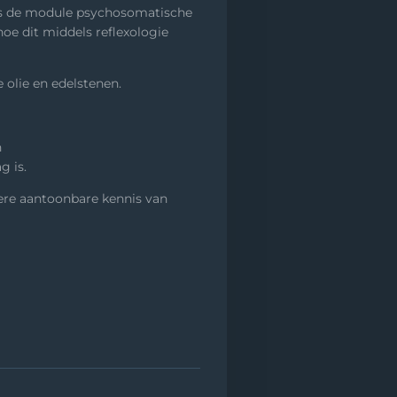
dens de module psychosomatische
e dit middels reflexologie
 olie en edelstenen.
n
g is.
ere aantoonbare kennis van