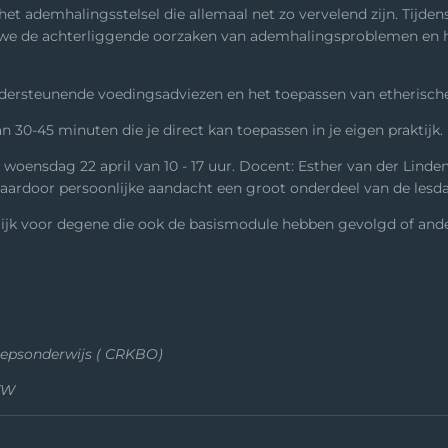
n het ademhalingsstelsel die allemaal net zo vervelend zijn. Tij
 we de achterliggende oorzaken van ademhalingsproblemen en ho
ndersteunende voedingsadviezen en het toepassen van etherische
 30-45 minuten die je direct kan toepassen in je eigen praktijk.
ensdag 22 april van 10 - 17 uur. Docent: Esther van der Linde
aardoor persoonlijke aandacht een groot onderdeel van de lesda
lijk voor degene die ook de basismodule hebben gevolgd of and
oepsonderwijs ( CRKBO)
BTW