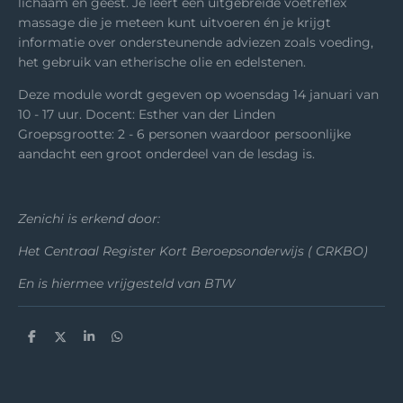
lichaam en geest. Je leert een uitgebreide voetreflex
massage die je meteen kunt uitvoeren én je krijgt
informatie over ondersteunende adviezen zoals voeding,
het gebruik van etherische olie en edelstenen.
Deze module wordt gegeven op woensdag 14 januari van
10 - 17 uur. Docent: Esther van der Linden
Groepsgrootte: 2 - 6 personen waardoor persoonlijke
aandacht een groot onderdeel van de lesdag is.
Zenichi is erkend door:
Het Centraal Register Kort Beroepsonderwijs ( CRKBO)
En is hiermee vrijgesteld van BTW
D
D
S
D
e
e
h
e
l
e
a
l
e
l
r
e
n
e
n