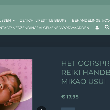
USSEN
ZENICHI LIFESTYLE BEURS
BEHANDELINGEN/C
NTACT/ VERZENDING/ ALGEMENE VOORWAARDEN
HET OORSPR
REIKI HANDB
MIKAO USUI
€ 17,95