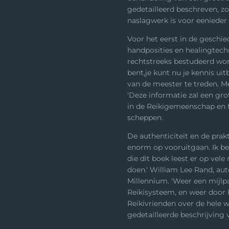
gedetailleerd beschreven, z
naslagwerk is voor eenieder 
Voor het eerst in de geschie
handposities en healingtech
rechtstreeks bestudeerd wor
bent,je kunt nu je kennis ui
van de meester te treden. Me
'Deze informatie zal een gr
in de Reikigemeenschap en t
scheppen.
De authenticiteit en de prak
enorm op vooruitgaan. Ik be
die dit boek leest er op vel
doen.' William Lee Rand, aut
Millennium. 'Weer een mijlpa
Reikisysteem, en weer door F
Reikivrienden over de hele w
gedetailleerde beschrijving 