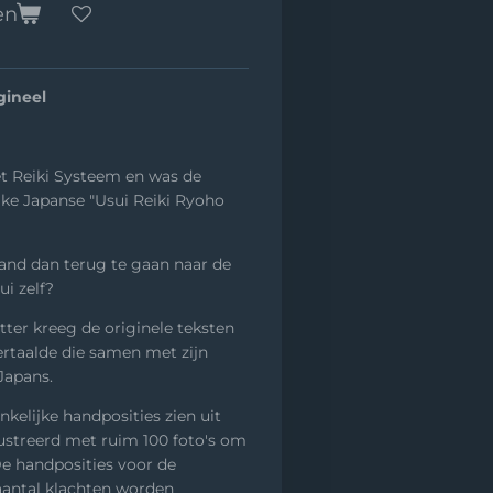
en
gineel
t Reiki Systeem en was de
jke Japanse "Usui Reiki Ryoho
and dan terug te gaan naar de
ui zelf?
tter kreeg de originele teksten
ertaalde die samen met zijn
Japans.
nkelijke handposities zien uit
lustreerd met ruim 100 foto's om
De handposities voor de
aantal klachten worden