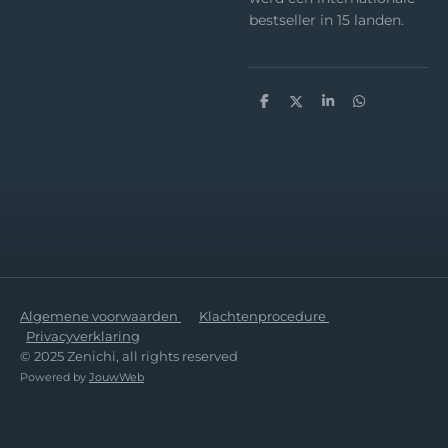
bestseller in 15 landen.
D
D
S
D
e
e
h
e
l
e
a
l
e
l
r
e
n
e
n
Algemene voorwaarden
Klachtenprocedure
Privacyverklaring
© 2025 Zenichi, all rights reserved
Powered by
JouwWeb