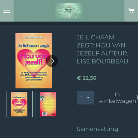
Ga
direct
naar
de
hoofdinhoud
JE LICHAAM
ZEGT: HOU VAN
JEZELF AUTEUR.
LISE BOURBEAU
€ 22,50
In
winkelwagen
Samenvatting