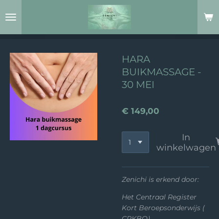
Ga
direct
naar
de
hoofdinhoud
HARA
BUIKMASSAGE -
30 MEI
€ 149,00
In
winkelwagen
Zenichi is erkend door:
Het Centraal Register
Kort Beroepsonderwijs (
CRKBO)