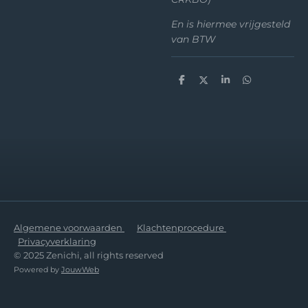
En is hiermee vrijgesteld
van BTW
D
D
S
D
e
e
h
e
l
e
a
l
e
l
r
e
n
e
n
Algemene voorwaarden
Klachtenprocedure
Privacyverklaring
© 2025 Zenichi, all rights reserved
Powered by
JouwWeb