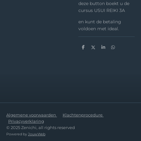
deze button boekt u de
cursus USUI REIKI 3A
en kunt de betaling
voldoen met ideal.
D
D
S
D
e
e
h
e
l
e
a
l
e
l
r
e
n
e
n
Algemene voorwaarden
Klachtenprocedure
Privacyverklaring
© 2025 Zenichi, all rights reserved
Powered by
JouwWeb