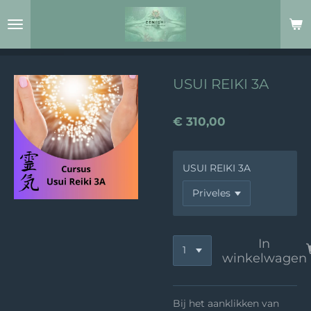
Ga
direct
naar
de
hoofdinhoud
USUI REIKI 3A
€ 310,00
USUI REIKI 3A
In
winkelwagen
Bij het aanklikken van